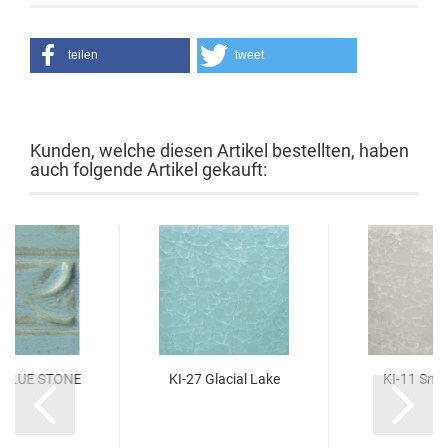
teilen
tweet
Kunden, welche diesen Artikel bestellten, haben
auch folgende Artikel gekauft:
 BLUE STONE
KI-27 Glacial Lake
KI-11 Snow