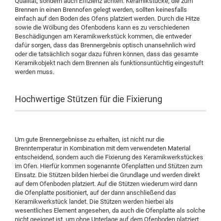
Qualität, sondern auch Effizienz achten. Keramikstücke, die zum
Brennen in einen Brennofen gelegt werden, sollten keinesfalls
einfach auf den Boden des Ofens platziert werden. Durch die Hitze
sowie die Wölbung des Ofenbodens kann es zu verschiedenen
Beschädigungen am Keramikwerkstück kommen, die entweder
dafür sorgen, dass das Brennergebnis optisch unansehnlich wird
oder die tatsächlich sogar dazu führen können, dass das gesamte
Keramikobjekt nach dem Brennen als funktionsuntüchtig eingestuft
werden muss.
Hochwertige Stützen für die Fixierung
Um gute Brennergebnisse zu erhalten, ist nicht nur die
Brenntemperatur in Kombination mit dem verwendeten Material
entscheidend, sondern auch die Fixierung des Keramikwerkstückes
im Ofen. Hierfür kommen sogenannte Ofenplatten und Stützen zum
Einsatz. Die Stützen bilden hierbei die Grundlage und werden direkt
auf dem Ofenboden platziert. Auf die Stützen wiederum wird dann
die Ofenplatte positioniert, auf der dann anschließend das
Keramikwerkstück landet. Die Stützen werden hierbei als
wesentliches Element angesehen, da auch die Ofenplatte als solche
nicht geeignet ist, um ohne Unterlage auf dem Ofenboden platziert