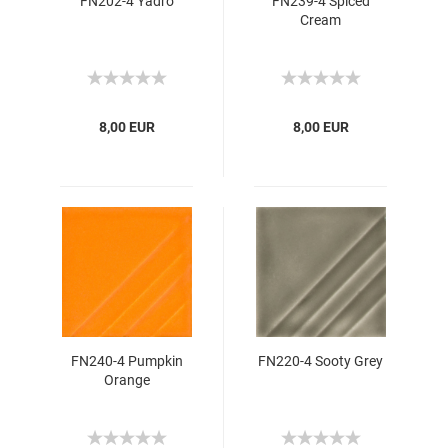
FN202-4 Yadro
FN239-4 Spiced
Cream
8,00 EUR
8,00 EUR
FN240-4 Pumpkin
FN220-4 Sooty Grey
Orange