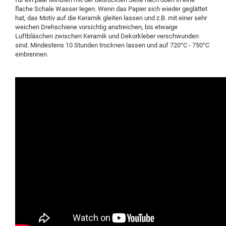
flache Schale Wasser legen. Wenn das Papier sich wieder geglättet
hat, das Motiv auf die Keramik gleiten lassen und z.B. mit einer sehr
weichen Drehschiene vorsichtig anstreichen, bis etwaige
Luftbläschen zwischen Keramik und Dekorkleber verschwunden
sind. Mindestens 10 Stunden trocknen lassen und auf 720°C - 750°C
einbrennen.