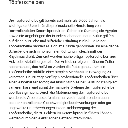
Töpferscheiben
Die Töpferscheibe gilt bereits seit mehr als 5.000 Jahren als
wichtigstes Utensil für die professionelle Herstellung von
formvollendeten Keramikprodukten. Schon die Sumerer, die Ägypter
sowie die Angehörigen der in Indien lebenden Indus-Kultur griffen
auf diese nützliche und hilfreiche Erfindung zurück. Bei einer
Töpferscheibe handelt es sich im Grunde genommen um eine flache
Scheibe, die sich in horizontaler Richtung in gleichmäßigem
Rhythmus dreht. Zumeist werden hochwertige Töpferscheiben aus
Holz oder Metall hergestellt. Der Antrieb erfolgte in früheren Zeiten
noch manuell, das heißt es wurden die Füße genutzt, um die
Töpferscheibe mithilfe einer simplen Mechanik in Bewegung zu
versetzen. Heutzutage verfügen professionelle Töpferscheiben über
einen eingebauten Motor, der hinsichtlich seiner Leistungsfähigkeit
variieren kann und somit die manuelle Drehung der Töpferscheibe
überflüssig macht. Durch die Motorisierung der Töpferscheibe
werden die Arbeitsabläufe nicht nur vereinfacht, sondern auch
besser kontrollierbar. Geschwindigkeitsschwankungen oder gar
ungewollte Unterbrechungen in der Drehbewegung der
Töpferscheibe, die zu Fehlern im Keramikprodukt führen können,
werden durch den elektrischen Betrieb unterbunden.