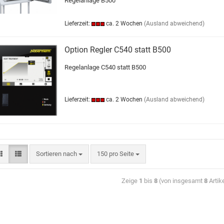
Regelanlage B500
Lieferzeit:
ca. 2 Wochen
(Ausland abweichend)
Option Regler C540 statt B500
Regelanlage C540 statt B500
Lieferzeit:
ca. 2 Wochen
(Ausland abweichend)
Sortieren nach
150 pro Seite
Zeige
1
bis
8
(von insgesamt
8
Artik