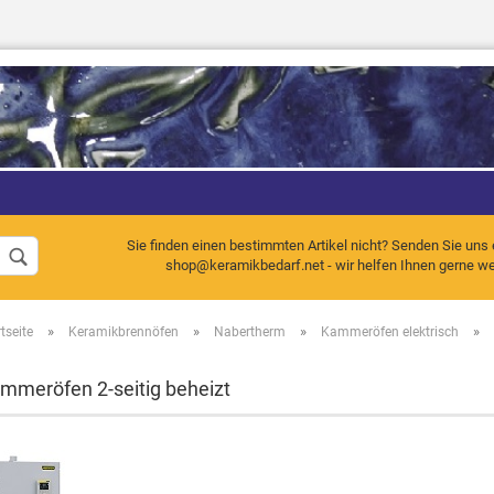
Sprache auswählen
Sie finden einen bestimmten Artikel nicht? Senden Sie uns 
shop@keramikbedarf.net - wir helfen Ihnen gerne wei
»
»
»
»
tseite
Keramikbrennöfen
Nabertherm
Kammeröfen elektrisch
Konto erstellen
Passwort vergessen
mmeröfen 2-seitig beheizt