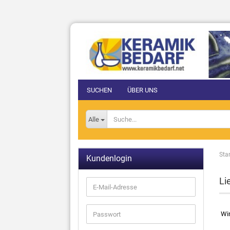
SUCHEN
ÜBER UNS
Alle
Star
Kundenlogin
Li
Wir