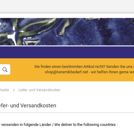
Sprache auswählen
Sie finden einen bestimmten Artikel nicht? Senden Sie uns 
shop@keramikbedarf.net - wir helfen Ihnen gerne wei
»
tseite
Liefer- und Versandkosten
Konto erstellen
Passwort vergessen
efer- und Versandkosten
 versenden in folgende Länder / We deliver to the following countries :