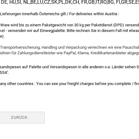
, DE, HU,SI, NL,BE,LU,CZ,SK,PL,DK,CH, FR,GB,IT,RO,BG,
FI,GR,SE,E
 Lieferungen innerhalb Österreichs gilt / For deliveries within Austria :
 Ware wird bis zu einem Paketgewicht von 30 kg per Paketdienst (DPD) versende
ikel - versenden wir auf Einwegpalette. Bitte rechnen Sie in diesem Fall mit etwas
e).
 Transportversicherung, Handling und Verpackung verrechnen wir eine Pauschale
ühren für Zahlungsdienstleister wie PayPal, Klarna, Kreditkartenanbieter abgego
sandspesen auf Palette und Versandspesen in alle anderen o.a. Länder sehen Si
SSA".
 any other countries : You can see your freight charges before you complete / f
ZURÜCK