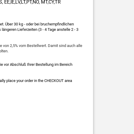
S,
EE,IE,LV,LT,PT,NO, MT,CY,TR
t. Über 30 kg - oder bei bruchempfindlichen
 längeren Lieferzeiten (3 - 4 Tage anstelle 2 - 3
 von 2,5% vom Bestellwert. Damit sind auch alle
lten.
e vor Abschluß Ihrer Bestellung im Bereich
inally place your order in the CHECKOUT area