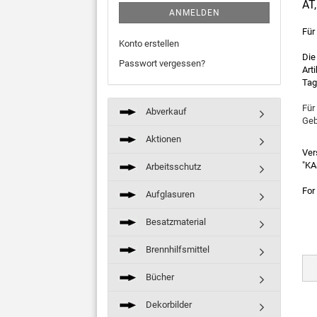
AT
ANMELDEN
Für
Konto erstellen
Die
Passwort vergessen?
Art
Tag
Für
Abverkauf
Geb
Aktionen
Ver
"KA
Arbeitsschutz
For
Aufglasuren
Besatzmaterial
Brennhilfsmittel
Bücher
Dekorbilder