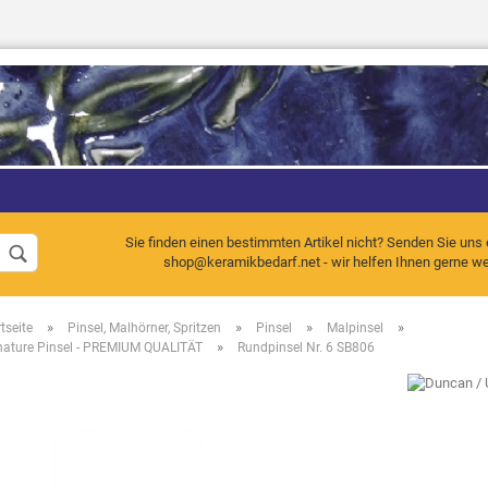
Sprache auswählen
Sie finden einen bestimmten Artikel nicht? Senden Sie uns 
shop@keramikbedarf.net - wir helfen Ihnen gerne wei
»
»
»
»
tseite
Pinsel, Malhörner, Spritzen
Pinsel
Malpinsel
Konto erstellen
»
nature Pinsel - PREMIUM QUALITÄT
Rundpinsel Nr. 6 SB806
Passwort vergessen