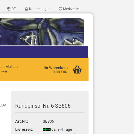
DE
Kundenlogin
Merkzettel
ein Mail an
Ihr Warenkorb
ter!
0,00 EUR
?
Rundpinsel Nr. 6 SB806
Art.Nr.:
SB806
Lieferzeit:
ca. 3-4 Tage