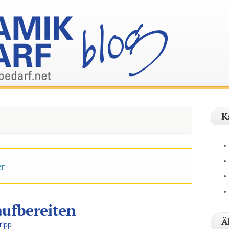
Keram
K
r
aufbereiten
Ä
ripp